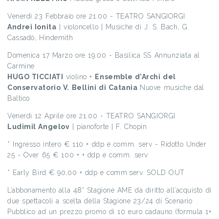
Venerdì 23 Febbraio ore 21.00 - TEATRO SANGIORGI
Andrei Ionita
| violoncello | Musiche di J. S. Bach, G.
Cassadò, Hindemith
Domenica 17 Marzo ore 19.00 - Basilica SS Annunziata al
Carmine
HUGO TICCIATI
violino +
Ensemble d’Archi del
Conservatorio
V. Bellini di Catania
Nuove musiche dal
Baltico
Venerdì 12 Aprile ore 21.00 - TEATRO SANGIORGI
Ludimil Angelov
| pianoforte | F. Chopin
* Ingresso intero € 110 + ddp e comm. serv - Ridotto Under
25 - Over 65 € 100 + + ddp e comm. serv
* Early Bird € 90,00 + ddp e comm.serv. SOLD OUT
L’abbonamento alla 48° Stagione AME dà diritto all’acquisto di
due spettacoli a scelta della Stagione 23/24 di Scenario
Pubblico ad un prezzo promo di 10 euro cadauno (formula 1+