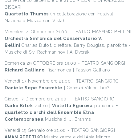
Domenica 10 Settembre ore 21.00 - CORTE DI PALAZZO
BISCARI
Quartetto Thumòs
(in collaborazione con Festival
Nazionale Musica con Vista)
Mercoledì 4 Ottobre ore 21.00 - TEATRO MASSIMO BELLINI
Orchestra Sinfonica del Conservatorio V.
Bellini
Charles Dutoit, direttore, Barry Douglas, pianoforte -
Musiche di S.v. Rachmaninov | A. Dvorák
Domenica 29 OTTOBRE ore 19.00 - TEATRO SANGIORGI
Richard Galliano
, fisarmonica | Passion Galliano
Venerdì 17 Novembre ore 21.00 - TEATRO SANGIORGI
Daniele Sepe Ensemble
| Conosci Viktor Jara?
Giovedì 7 Dicembre ore 21.00 - TEATRO SANGIORGI
Darko Brlek
violino |
Violetta Egorova
pianoforte +
quartetto d’archi dell’Ensemble Etna
Contemporanea
Musiche di J. Brahms
Venerdì 19 Gennaio ore 21.00 - TEATRO SANGIORGI
AMAN REBETIKO
Musica greca e dell’Asia Minore