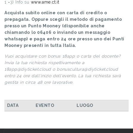
1 =3) Info su
www.ame.ct.it
Acquista subito online con carta di credito o
prepagata. Oppure scegli il metodo di pagamento
presso un Punto Mooney (disponibile anche
chiamando lo 06406 o inviando un messaggio
whatsapp) e paga entro 24 ore presso uno dei Punti
Mooney presenti in tutta Italia.
Vuoi acquistare con bonus 18app o carta del docente?
Invia la tua richiesta rispettivamente a
18app@diyticket.cloud o bonuscultura@diyticket.cloud
entro 24 ore dall'inizio dell'evento. La tua richiesta sarà
gestita in circa 48 ore lavorative.
DATA
EVENTO
LUOGO