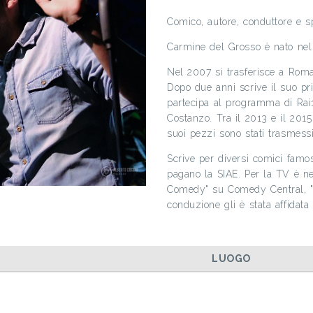
Comico, autore, conduttore e s
Carmine del Grosso è nato nel 
Nel 2007 si trasferisce a Roma
Dopo due anni scrive il suo p
partecipa al programma di Rai1
Costanzo. Tra il 2013 e il 2015
suoi pezzi sono stati trasmess
Scrive per diversi comici famos
pagano la SIAE. Per la TV è n
Comedy" su Comedy Central, "Qu
conduzione gli è stata affidata
LUOGO