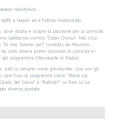
peaker radiofonico.
1986 a Napoli ed è tutt’ora incensurato.
, dove studia e scopre la passione per la comicità.
rimo spettacolo comico "Colpo Grosso". Nel 2012
 "Di che Talento sei?" condotto da Maurizio
 ha vinto diversi premi nazionali di comicità e i
i dal programma Ottovolante di Radio2.
i: tutti lo cercano come ghostwriter, così non gli
el cast fisso di programmi come "Stand Up
elli del Calcio" e "Battute?" su Rai2 la cui
 per diverse puntate.