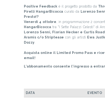
Positive Feedback
è il progetto prodotto da
Thr
Pirelli HangarBicocca
curato da
Lorenzo Senn
Presto!?
Venerdì 4 ottobre
, in programmazione 2 concert
HangarBicocca
tra "I Sette Palazzi Celesti" di A
Lorenzo Senni, Florian Hecker e Curtis Road
Aramis c/o Striptease
con gli artisti
Ewa Justk
Dozzy
.
Acquista online il Limited Promo Pass e ric
email!
L'abbonamento consente l'ingresso a entra
DATA
EVENTO