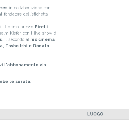
ees
in collaborazione con
i
fondatore dell'etichetta
i: il primo presso
Pirelli
nselm Kiefer con i live show di
s
. Il secondo all'
ex cinema
a, Tasho Ishi e Donato
evi l'abbonamento via
mbe le serate.
LUOGO