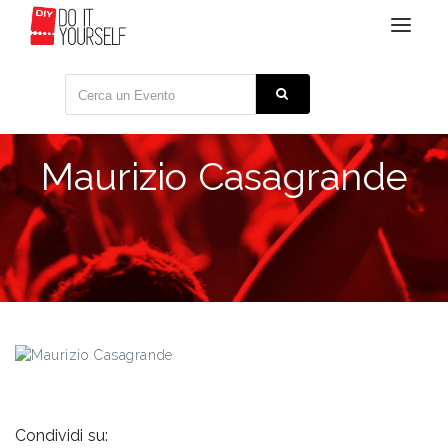
Toggle
navigat
Maurizio Casagrande
Condividi su: