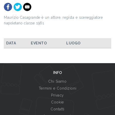
Maurizio Casagrande
è un attore, regista e sceneggiatore
napoletano classe 1961
DATA
EVENTO
LUOGO
INFO
Chi Siamo
Termini e Condizioni
Privacy
Cookie
Contatti