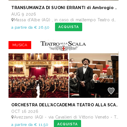
TRANSUMANZA DI SUONI ERRANTI di Ambrogio Sparagna
AUG 9 2026
Massa d'Albe (AQ) , in caso di maltempo Teatro dei Marsi Avezzano AQ - Anfiteatro Romano di Alba Fucens
ACQUISTA
a partire da € 26,50
MUSICA
ORCHESTRA DELL’ACCADEMIA TEATRO ALLA SCALA di Milano
OCT 16 2026
Avezzano (AQ) - via Cavalieri di Vittorio Veneto - Teatro dei Marsi
ACQUISTA
a partire da € 11,50