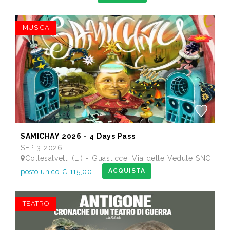
MUSICA
SAMICHAY 2026 - 4 Days Pass
SEP 3 2026
Collesalvetti (LI) - Guasticce, Via delle Vedute SNC - Lago Alberto, Tenuta Bellavista Insuese
ACQUISTA
posto unico € 115,00
TEATRO