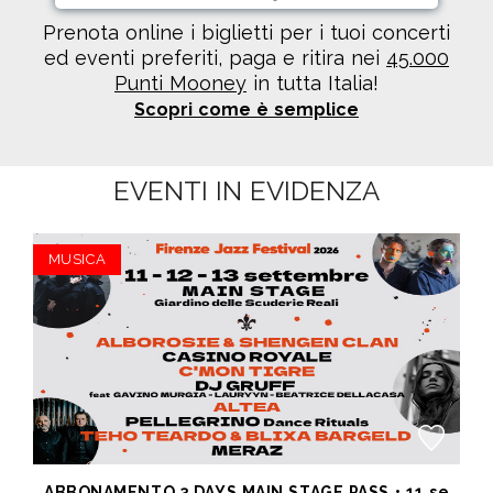
Prenota online i biglietti per i tuoi concerti
ed eventi preferiti, paga e ritira nei
45.000
Punti Mooney
in tutta Italia!
Scopri come è semplice
EVENTI IN EVIDENZA
MUSICA
ABBONAMENTO 3 DAYS MAIN STAGE PASS • 11 settembre: Alborosie & Shengen Clan, DJ Gruff feat Gavino Murgia - Lauryyn - Beatrice Dellacasa, after party Dj Gruff • 12 settembre: Altea, Pellegrino, Casino Royale • 13 settembre: Meraz, Teho Teardo & Blixa Bargeld, C'Mon Tigre