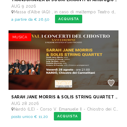
AUG 9 2026
Massa d'Albe (AQ) , in caso di maltempo Teatro dei Marsi Avezzano AQ - Anfiteatro Romano di Alba Fucens
ACQUISTA
a partire da € 26,50
MUSICA
SARAH JANE MORRIS & SOLIS STRING QUARTET - Festival I Concerti del Chiostro
AUG 28 2026
Nardò (LE) - Corso V. Emanuele II - Chiostro dei Carmelitani
ACQUISTA
posto unico € 11,20