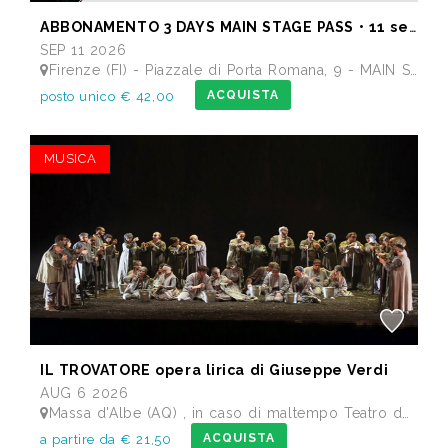
ABBONAMENTO 3 DAYS MAIN STAGE PASS • 11 settembre: Alborosie & Shengen Clan, DJ Gruff feat Gavino Murgia - Lauryyn - Beatrice Dellacasa, after party Dj Gruff • 12 settembre: Altea, Pellegrino, Casino Royale • 13 settembre: Meraz, Teho Teardo & Blixa Bargeld, C'Mon Tigre
SEP 11 2026
Firenze (FI) - Piazzale di Porta Romana, 9 - MAIN STAGE - Giardino delle Scuderie Reali
ACQUISTA
posto unico € 42,00
MUSICA
IL TROVATORE opera lirica di Giuseppe Verdi
AUG 6 2026
Massa d'Albe (AQ) , in caso di maltempo Teatro dei Marsi Avezzano AQ - Anfiteatro Romano di Alba Fucens
ACQUISTA
a partire da € 21,50