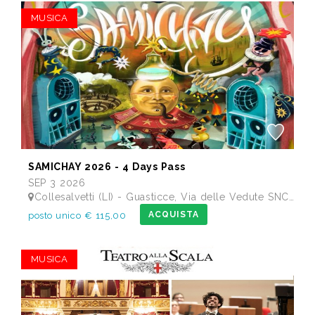
MUSICA
SAMICHAY 2026 - 4 Days Pass
SEP 3 2026
Collesalvetti (LI) - Guasticce, Via delle Vedute SNC - Lago Alberto, Tenuta Bellavista Insuese
ACQUISTA
posto unico € 115,00
MUSICA