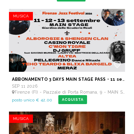
MUSICA
ABBONAMENTO 3 DAYS MAIN STAGE PASS • 11 settembre: Alborosie & Shengen Clan, DJ Gruff feat Gavino Murgia - Lauryyn - Beatrice Dellacasa, after party Dj Gruff • 12 settembre: Altea, Pellegrino, Casino Royale • 13 settembre: Meraz, Teho Teardo & Blixa Bargeld, C'Mon Tigre
SEP 11 2026
Firenze (FI) - Piazzale di Porta Romana, 9 - MAIN STAGE - Giardino delle Scuderie Reali
ACQUISTA
posto unico € 42,00
MUSICA