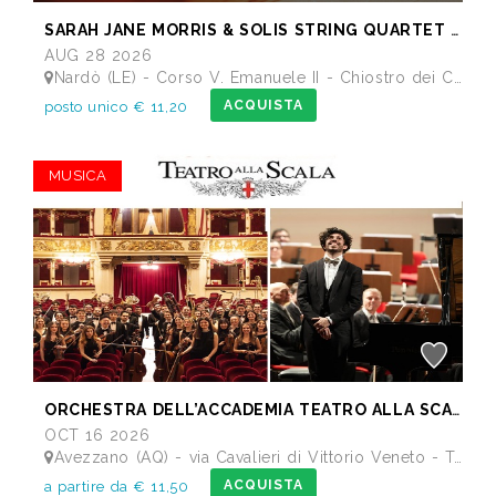
SARAH JANE MORRIS & SOLIS STRING QUARTET - Festival I Concerti del Chiostro
AUG 28 2026
Nardò (LE) - Corso V. Emanuele II - Chiostro dei Carmelitani
ACQUISTA
posto unico € 11,20
MUSICA
ORCHESTRA DELL’ACCADEMIA TEATRO ALLA SCALA di Milano
OCT 16 2026
Avezzano (AQ) - via Cavalieri di Vittorio Veneto - Teatro dei Marsi
ACQUISTA
a partire da € 11,50